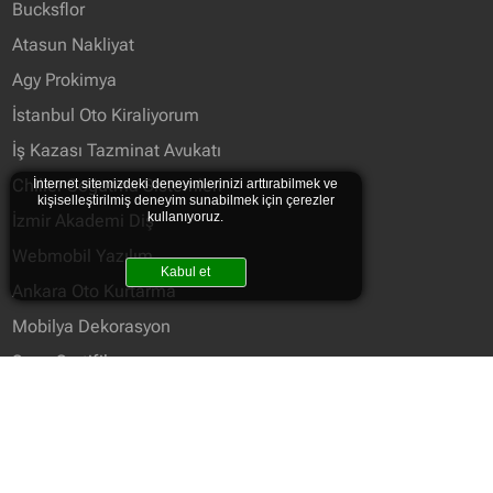
Bucksflor
Atasun Nakliyat
Agy Prokimya
İstanbul Oto Kiraliyorum
İş Kazası Tazminat Avukatı
Chiller Soğutma Sistemleri
İnternet sitemizdeki deneyimlerinizi arttırabilmek ve
kişiselleştirilmiş deneyim sunabilmek için çerezler
kullanıyoruz.
İzmir Akademi Diş
Webmobil Yazılım
Kabul et
Ankara Oto Kurtarma
Mobilya Dekorasyon
Saso Sertifikası