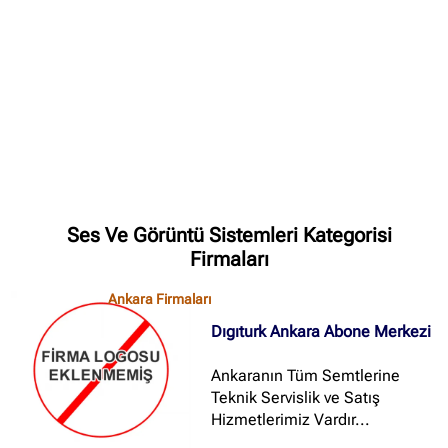
✖
Site içi arama
🔍
İçerik grupları
Ses Ve Görüntü Sistemleri Kategorisi
Ankara Firmaları
(672)
Firmaları
İstanbul Firmaları
(388)
Ankara Firmaları
İzmir Firmaları
(178)
Dıgıturk Ankara Abone Merkezi
Ankaranın Tüm Semtlerine
Teknik Servislik ve Satış
Hizmetlerimiz Vardır...