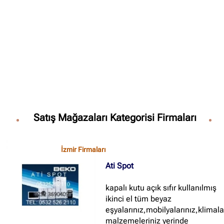
✖
Site içi arama
🔍
İçerik grupları
Ankara Firmaları
(672)
Satış Mağazaları Kategorisi Firmaları
İstanbul Firmaları
(388)
İzmir Firmaları
(178)
İzmir Firmaları
Ati Spot
kapalı kutu açık sıfır kullanılmış
ikinci el tüm beyaz
eşyalarınız,mobilyalarınız,klimala
malzemeleriniz yerinde