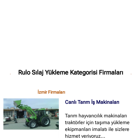
✖
Site içi arama
🔍
İçerik grupları
Rulo Sılaj Yükleme Kategorisi Firmaları
Ankara Firmaları
(672)
İstanbul Firmaları
(388)
İzmir Firmaları
İzmir Firmaları
(178)
Canlı Tarım İş Makinaları
Tarım hayvancılık makinaları
traktörler için taşıma yükleme
ekipmanları imalatı ile sizlere
hizmet veriyoruz...