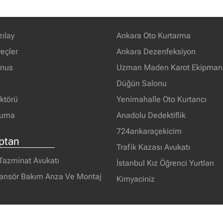
zılay
Ankara Oto Kurtarma
eçler
Ankara Dezenfeksiyon
unus
Uzman Maden Karot Ekipmanl
Düğün Salonu
ektörü
Yenimahalle Oto Kurtarıcı
ruma
Anadolu Dedektiflik
724ankaraçekicim
ptan
Trafik Kazası Avukatı
 Tazminat Avukatı
İstanbul Kız Öğrenci Yurtları
ansör Bakım Arıza Ve Montaj
Kimyaciniz