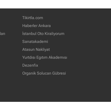
Tikirtla.com
Haberler Ankara
arı
İstanbul Oto Kiraliyorum
Sanatakademi
Atasun Nakliyat
Yurtdısı Egıtım Akademısı
Dezenfix
Organik Solucan Gübresi