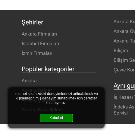
Şehirler
Ankara Kı
Ankara Öv
Ankara Firmaları
Ankara T
İstanbul Firmaları
Bilişim
İzmir Firmaları
Bilişim S
Popüler kategoriler
Çevre Ko
Ankara
Aynı gu
Ankara Balgat
İnternet sitemizdeki deneyimlerinizi arttırabilmek ve
İş Kazası
kişiselleştirilmiş deneyim sunabilmek için çerezler
Ankara Çankaya
kullanıyoruz.
İndeks As
Ankara Kavaklıdere
Servisi
Kabul et