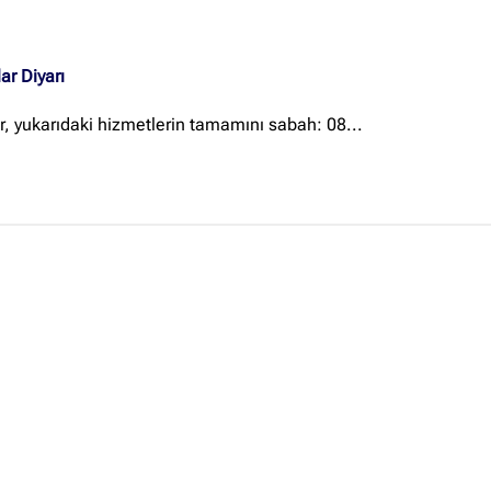
Ankara Firmaları
(672)
İstanbul Firmaları
(388)
ar Diyarı
İzmir Firmaları
(178)
r, yukarıdaki hizmetlerin tamamını sabah: 08...