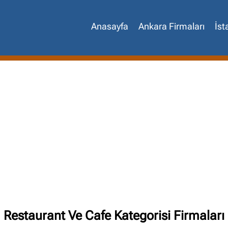
Anasayfa
Ankara Firmaları
İst
Site içi arama
🔍
Restaurant Ve Cafe Kategorisi Firmaları
İçerik grupları