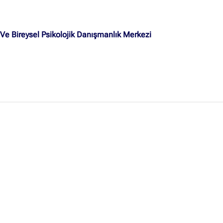
İçerik grupları
Ve Bireysel Psikolojik Danışmanlık Merkezi
Ankara Firmaları
(672)
İstanbul Firmaları
(388)
İzmir Firmaları
(178)