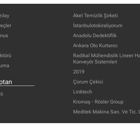
zılay
Akel Temizlik Şirketi
eçler
İstanbulotokiraliyorum
unus
Anadolu Dedektiflik
Ankara Oto Kurtarıcı
ektörü
Radikal Mühendislik Lineer H
Konveyör Sistemleri
ruma
2019
ptan
Çorum Çekici
Linktech
lı
Kromaş - Rösler Group
z
Meditek Makina San. Ve Tic. L