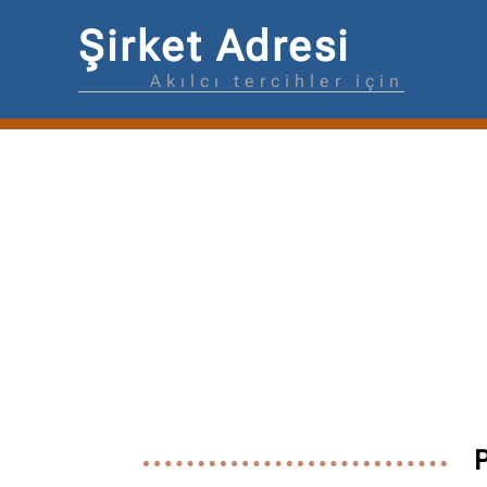
Şirket Adresi
Akılcı tercihler için
P