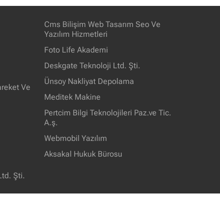
Cms Bilişim Web Tasarım Seo Ve
Yazılım Hizmetleri
Foto Life Akademi
Deskgate Teknoloji Ltd. Şti.
Ünsoy Nakliyat Depolama
areket Ve
Meditek Makine
Pertcim Bilgi Teknolojileri Paz.ve Tic.
A.ş.
Webmobil Yazılım
Aksakal Hukuk Bürosu
td. Şti.