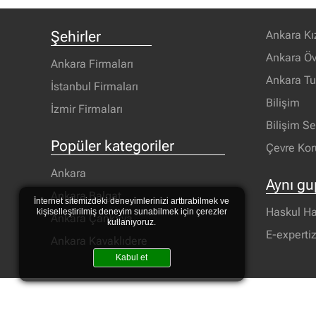
Şehirler
Ankara Kı
Ankara Öv
Ankara Firmaları
Ankara T
İstanbul Firmaları
Bilişim
İzmir Firmaları
Bilişim S
Popüler kategoriler
Çevre Ko
Ankara
Aynı gu
Ankara Balgat
İnternet sitemizdeki deneyimlerinizi arttırabilmek ve
Haskul Ha
kişiselleştirilmiş deneyim sunabilmek için çerezler
Ankara Çankaya
kullanıyoruz.
E-experti
Ankara Kavaklıdere
Kabul et