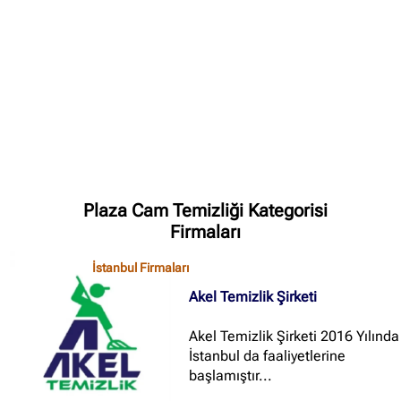
✖
Site içi arama
🔍
İçerik grupları
Ankara Firmaları
(672)
Plaza Cam Temizliği Kategorisi
İstanbul Firmaları
(388)
Firmaları
İzmir Firmaları
(178)
İstanbul Firmaları
Akel Temizlik Şirketi
Akel Temizlik Şirketi 2016 Yılında
İstanbul da faaliyetlerine
başlamıştır...