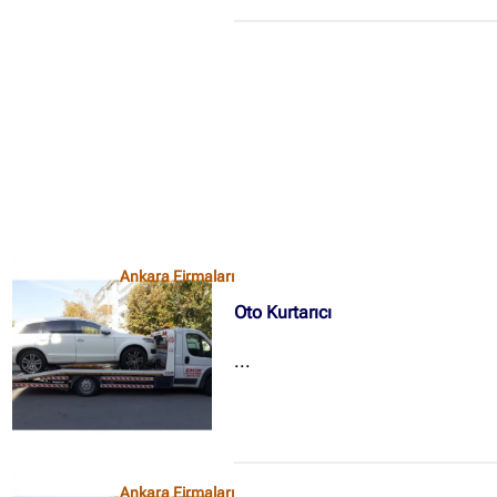
✖
Site içi arama
🔍
İçerik grupları
Ankara Firmaları
(672)
Ankara Firmaları
İstanbul Firmaları
(388)
Oto Kurtarıcı
İzmir Firmaları
(178)
...
Ankara Firmaları