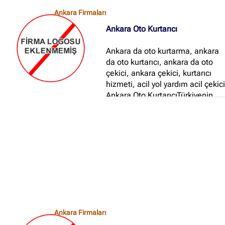
yenimahalle oto kurtarma,sincan
Ankara Firmaları
oto kurtarma,ivedik oto
Ankara Oto Kurtarıcı
kurtarma,ostim oto
kurtarma,etimesgut oto
Ankara da oto kurtarma, ankara
kurtarma...
da oto kurtarıcı, ankara da oto
çekici, ankara çekici, kurtarıcı
hizmeti, acil yol yardım acil çekic
Ankara Oto KurtarıcıTürkiyenin
her yerine araç nakliyesi
yapmaktayız...
Ankara Firmaları