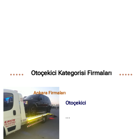
✖
Site içi arama
🔍
İçerik grupları
Otoçekici Kategorisi Firmaları
Ankara Firmaları
(672)
İstanbul Firmaları
(388)
Ankara Firmaları
İzmir Firmaları
(178)
Otoçekici
...