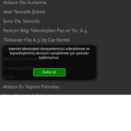
Ankara Oto Kurtarma
Akel Temizlik Şirketi
İzmir Efe Temizlik
Pertcim Bilgi Teknolojileri Paz.ve Tic. A.ş.
Türksever Filo A.ş Up Car Rental
Organik Solucan Gübresi
İnternet sitemizdeki deneyimlerinizi arttırabilmek ve
kişiselleştirilmiş deneyim sunabilmek için çerezler
kullanıyoruz.
Mobilya Dekorasyon
Çankaya Çekici
Kabul et
2019
Atasun Ev Taşıma Firmaları
Sosy Sport Halı Saha Yapımı