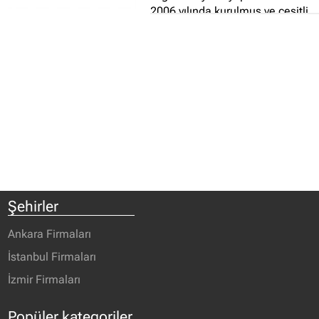
2006 yılında kurulmuş ve çeşitli
organızasyonlara imza atmıştır...
Şehirler
Ankara Firmaları
İstanbul Firmaları
İzmir Firmaları
Popüler kategoriler