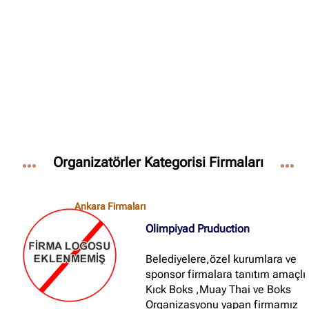
✖
Site içi arama
🔍
İçerik grupları
Organizatörler Kategorisi Firmaları
Ankara Firmaları
(672)
İstanbul Firmaları
(388)
Ankara Firmaları
İzmir Firmaları
(178)
Olimpiyad Pruduction
Belediyelere,özel kurumlara ve
sponsor firmalara tanıtım amaçlı
Kıck Boks ,Muay Thai ve Boks
Organizasyonu yapan firmamız