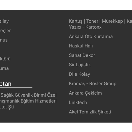
zılay
Kartuş | Toner | Mürekkep | Kağ
Yazıcı - Kartonx
eçler
Ankara Oto Kurtarma
unus
Haskul Halı
Sanat Dekor
ektörü
Sir Lojistik
ruma
Dile Kolay
ptan
Kromaş - Rösler Group
Ankara Çekicim
 Sağlık Güvenlik Birimi Özel
nışmanlık Eğitim Hizmetleri
Linktech
Ltd. Şti
Akel Temizlik Şirketi