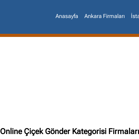
Anasayfa
Ankara Firmaları
İst
Site içi arama
🔍
Online Çiçek Gönder Kategorisi Firmalar
İçerik grupları