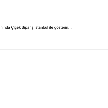
Ankara Firmaları
(672)
İstanbul Firmaları
(388)
İzmir Firmaları
(178)
anında Çiçek Sipariş İstanbul ile gösterin...