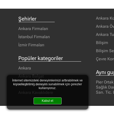
Şehirler
Ankara Kı
Ankara Öv
Ankara Firmaları
Ankara T
İstanbul Firmaları
Bilişim
İzmir Firmaları
Bilişim S
Popüler kategoriler
Çevre Ko
Ankara
Aynı gu
Ankara Balgat
İnternet sitemizdeki deneyimlerinizi arttırabilmek ve
Pier Ortak
Ankara Çankaya
kişiselleştirilmiş deneyim sunabilmek için çerezler
Sağlık Da
kullanıyoruz.
San. Tic. 
Ankara Kavaklıdere
Kabul et