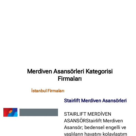
✖
Site içi arama
🔍
İçerik grupları
Merdiven Asansörleri Kategorisi
Ankara Firmaları
(672)
Firmaları
İstanbul Firmaları
(388)
İstanbul Firmaları
İzmir Firmaları
(178)
Stairlift Merdiven Asansörleri
STAIRLIFT MERDİVEN
ASANSÖRStairlift Merdiven
Asansör; bedensel engelli ve
yaşlıların hayatını kolaylaştırn