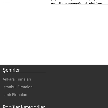
merdiven asansörleri, platform
asansörleri satışını ve
uygulamalarını yapmaktadır...
Şehirler
Ankara Firmaları
İstanbul Firmaları
İzmir Firmaları
Popüler kategoriler