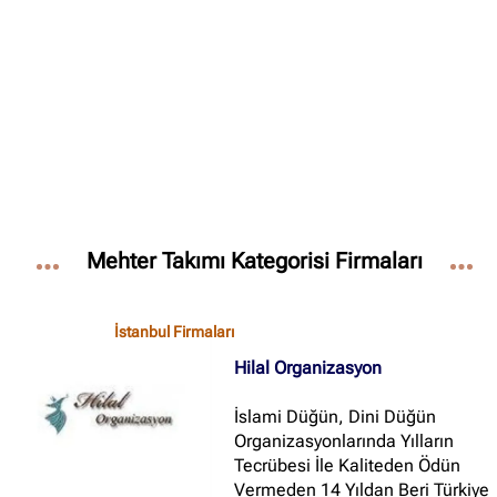
✖
Site içi arama
🔍
İçerik grupları
Ankara Firmaları
(672)
Mehter Takımı Kategorisi Firmaları
İstanbul Firmaları
(388)
İzmir Firmaları
(178)
İstanbul Firmaları
Hilal Organizasyon
İslami Düğün, Dini Düğün
Organizasyonlarında Yılların
Tecrübesi İle Kaliteden Ödün
Vermeden 14 Yıldan Beri Türkiye