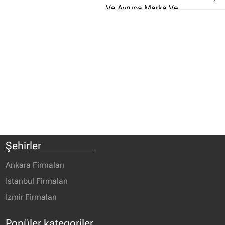
Ve Avrupa Marka Ve
Güvencesiyle Size Ve
Sevdiklerinize En İyisini Sunmaya
Devam Edeceğiz...
Şehirler
Ankara Firmaları
İstanbul Firmaları
İzmir Firmaları
Popüler kategoriler