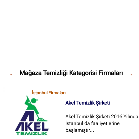
✖
Site içi arama
🔍
İçerik grupları
Mağaza Temizliği Kategorisi Firmaları
Ankara Firmaları
(672)
İstanbul Firmaları
(388)
İstanbul Firmaları
İzmir Firmaları
(178)
Akel Temizlik Şirketi
Akel Temizlik Şirketi 2016 Yılında
İstanbul da faaliyetlerine
başlamıştır...