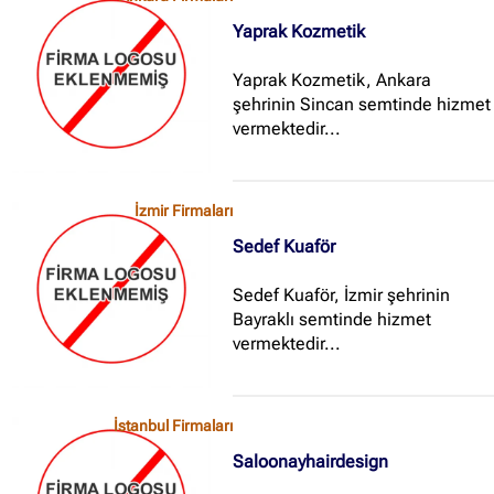
Yaprak Kozmetik
Yaprak Kozmetik, Ankara
şehrinin Sincan semtinde hizmet
vermektedir...
✖
Site içi arama
İzmir Firmaları
Sedef Kuaför
🔍
Sedef Kuaför, İzmir şehrinin
Bayraklı semtinde hizmet
İçerik grupları
vermektedir...
Ankara Firmaları
(672)
İstanbul Firmaları
(388)
İstanbul Firmaları
İzmir Firmaları
(178)
Saloonayhairdesign