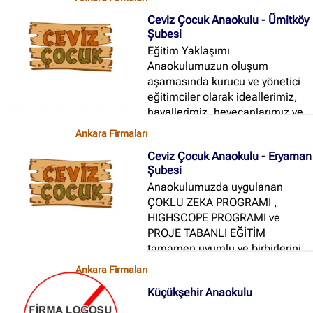
Ceviz Çocuk Anaokulu - Ümitköy
Şubesi
Eğitim Yaklaşımı
Anaokulumuzun oluşum
aşamasında kurucu ve yönetici
eğitimciler olarak ideallerimiz,
hayallerimiz, heyecanlarımız ve
bilgilerimizi bir araya getirdik...
Ankara Firmaları
Ceviz Çocuk Anaokulu - Eryaman
Şubesi
Anaokulumuzda uygulanan
ÇOKLU ZEKA PROGRAMI ,
HIGHSCOPE PROGRAMI ve
PROJE TABANLI EĞİTİM
tamamen uyumlu ve birbirlerini
destekleyen eğitim
Ankara Firmaları
programlarıdır...
Küçükşehir Anaokulu