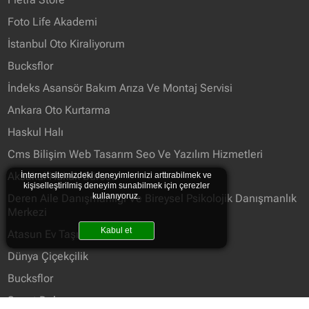
Foto Life Akademi
İstanbul Oto Kiraliyorum
Bucksflor
İndeks Asansör Bakım Arıza Ve Montaj Servisi
Ankara Oto Kurtarma
Haskul Halı
Cms Bilişim Web Tasarım Seo Ve Yazılım Hizmetleri
Aksakal Hukuk Bürosu
İnternet sitemizdeki deneyimlerinizi arttırabilmek ve
kişiselleştirilmiş deneyim sunabilmek için çerezler
kullanıyoruz.
Deren Aile Danışmanlığı Ve Bireysel Psikolojik Danışmanlık
Merkezi
Kabul et
Atasun Ev Taşıma Firmaları
Dünya Çiçekçilik
Bucksflor
Sanat Dekor