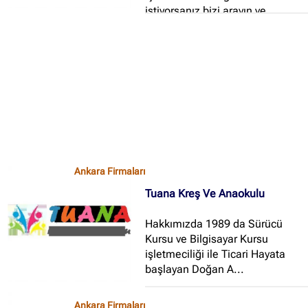
Ankara Firmaları
(672)
istiyorsanız bizi arayın ve
donatımı konusunda doğru
İstanbul Firmaları
(388)
danışmalık desteği alın, en kalite
İzmir Firmaları
(178)
ve özgün ürünler ile şık bir okul
öncesi eğitim kurumuna sahip
olun!...
Ankara Firmaları
Tuana Kreş Ve Anaokulu
Hakkımızda 1989 da Sürücü
Kursu ve Bilgisayar Kursu
işletmeciliği ile Ticari Hayata
başlayan Doğan A...
Ankara Firmaları