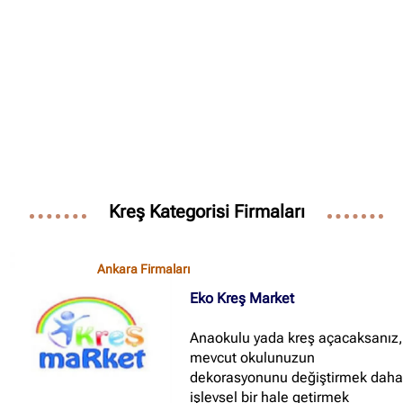
Kreş Kategorisi Firmaları
✖
Site içi arama
Ankara Firmaları
Eko Kreş Market
🔍
Anaokulu yada kreş açacaksanız
mevcut okulunuzun
İçerik grupları
dekorasyonunu değiştirmek dah
işlevsel bir hale getirmek