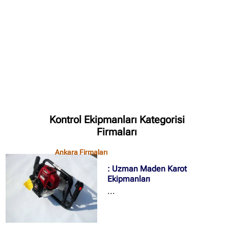
✖
Site içi arama
🔍
Kontrol Ekipmanları Kategorisi
Firmaları
İçerik grupları
Ankara Firmaları
Ankara Firmaları
(672)
: Uzman Maden Karot
İstanbul Firmaları
(388)
Ekipmanları
İzmir Firmaları
(178)
...