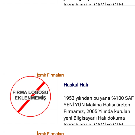
tezgahları ile, CAMİ ve OTEL
Halısı imalatı yapmaya devam
etmektedir...
✖
Site içi arama
🔍
İzmir Firmaları
İçerik grupları
Haskul Halı
Ankara Firmaları
(672)
1953 yılından bu yana %100 SAF
İstanbul Firmaları
(388)
YENİ YÜN Makina Halısı üreten
Firmamız, 2005 Yılında kurulan
İzmir Firmaları
(178)
yeni Bilgisayarlı Halı dokuma
tezgahları ile, CAMİ ve OTEL
Halısı imalatı yapmaya devam
İzmir Firmaları