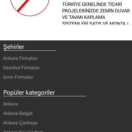
TÜRKİYE GENELİNDE TİCARİ
PROJELERİNİZDE ZEMİN DUVAR
VE TAVAN KAPLAMA
SİSTEMLERİ SATIŞ VE MONTAJ
YAPMAKTAYIZ KALİTELİ
MALZEME HIZLI İMALAT VE
UYGUN FİYATLARIMIZLA
Şehirler
HİZMETİNİZDEYİZ BİLGİ
EDİNMEK İSTEYEN SAYGI DEĞER
Ankara Firmaları
MÜŞTERİLERİMİZ HERZAMAN
İstanbul Firmaları
HİZMETİNİZDEYİZ
SAYGILARIMLAUzun yıllardır
İzmir Firmaları
inşaat sektörünün içindeyiz
deneyimli kadrumuzla titiz
Popüler kategoriler
işçiliğimizle her zaman ön
plandayız öncelik müşteri
Ankara
memnuniyeti yaptımız işleri
Ankara Balgat
kısaca örnek verecek olursak
zemin ...
Ankara Çankaya