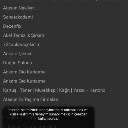
Atasun Nakliyat
Sanatakademi
Dezenfix
Akel Temizlik Şirketi
724ankaraçekicim
Ankara Çekici
Düğün Salonu
Ankara Oto Kurtarma
Ankara Oto Kurtarma
Kartuş | Toner | Mürekkep | Kağıt | Yazıcı - Kartonx
Atasun Ev Taşıma Firmaları
İzmir Efe Temizlik
İnternet sitemizdeki deneyimlerinizi arttırabilmek ve
kişiselleştirilmiş deneyim sunabilmek için çerezler
İstanbul Kız Öğrenci Yurtları
kullanıyoruz.
İş Kazası Tazminat Avukatı