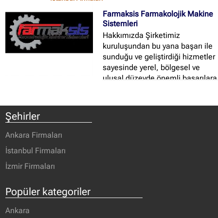
Farmaksis Farmakolojik Makine
Sistemleri
Hakkımızda Şirketimiz
kuruluşundan bu yana başarı ile
sunduğu ve geliştirdiği hizmetler
sayesinde yerel, bölgesel ve
ulusal düzeyde önemli başarılara
adını yazdırmış ve ülke
ekonomisine büyük katkılar
sağlamıştır...
Şehirler
Ankara Firmaları
İstanbul Firmaları
İzmir Firmaları
Popüler kategoriler
Ankara