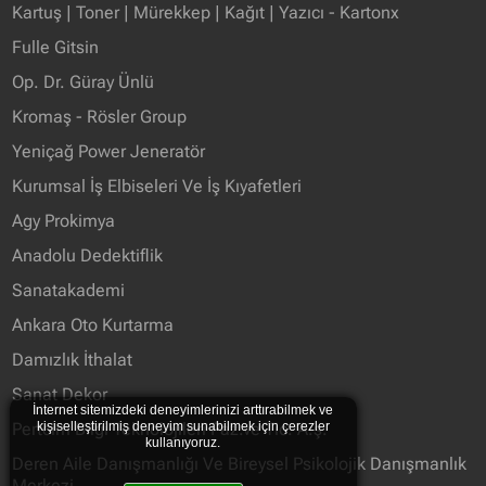
Kartuş | Toner | Mürekkep | Kağıt | Yazıcı - Kartonx
Fulle Gitsin
Op. Dr. Güray Ünlü
Kromaş - Rösler Group
Yeniçağ Power Jeneratör
Kurumsal İş Elbiseleri Ve İş Kıyafetleri
Agy Prokimya
Anadolu Dedektiflik
Sanatakademi
Ankara Oto Kurtarma
Damızlık İthalat
Sanat Dekor
İnternet sitemizdeki deneyimlerinizi arttırabilmek ve
Pertcim Bilgi Teknolojileri Paz.ve Tic. A.ş.
kişiselleştirilmiş deneyim sunabilmek için çerezler
kullanıyoruz.
Deren Aile Danışmanlığı Ve Bireysel Psikolojik Danışmanlık
Merkezi