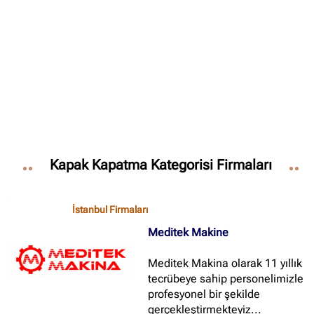
✖
Site içi arama
🔍
Kapak Kapatma Kategorisi Firmaları
İçerik grupları
Ankara Firmaları
(672)
İstanbul Firmaları
İstanbul Firmaları
(388)
Meditek Makine
İzmir Firmaları
(178)
Meditek Makina olarak 11 yıllık
tecrübeye sahip personelimizle
profesyonel bir şekilde
gerçekleştirmekteyiz...