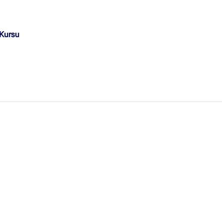
Ankara Firmaları
(672)
İstanbul Firmaları
(388)
Kursu
İzmir Firmaları
(178)