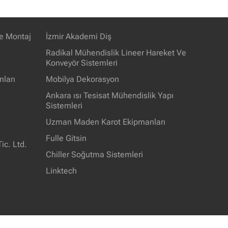
e Montaj
İzmir Akademi Diş
Radikal Mühendislik Lineer Hareket Ve
Konveyör Sistemleri
ları
Mobilya Dekorasyon
Ankara ısı Tesisat Mühendislik Yapı
Sistemleri
Uzman Maden Karot Ekipmanları
Fulle Gitsin
ic. Ltd.
Chiller Soğutma Sistemleri
Linktech