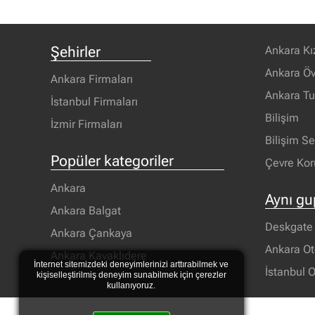
Şehirler
Ankara Kı
Ankara Öv
Ankara Firmaları
Ankara T
İstanbul Firmaları
Bilişim
İzmir Firmaları
Bilişim S
Popüler kategoriler
Çevre Ko
Ankara
Aynı gu
Ankara Balgat
Deskgate T
Ankara Çankaya
Ankara Ot
Ankara Kavaklıdere
İnternet sitemizdeki deneyimlerinizi arttırabilmek ve
İstanbul O
kişiselleştirilmiş deneyim sunabilmek için çerezler
kullanıyoruz.