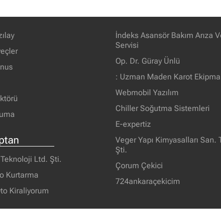
zılay
İndeks Asansör Bakım Arıza V
Servisi
eçler
Op. Dr. Güray Ünlü
unus
: Uzman Maden Karot Ekipman
Webmobil Yazılım
ektörü
Chiller Soğutma Sistemleri
ruma
E-expertiz
ptan
Veger Yapı Kimyasalları San. T
Şti.
eknoloji Ltd. Şti.
Çorum Çekici
o Kurtarma
724ankaraçekicim
to Kiraliyorum