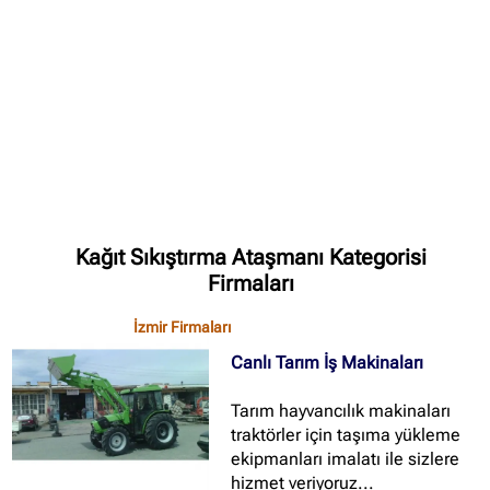
✖
Site içi arama
🔍
İçerik grupları
Kağıt Sıkıştırma Ataşmanı Kategorisi
Ankara Firmaları
(672)
Firmaları
İstanbul Firmaları
(388)
İzmir Firmaları
İzmir Firmaları
(178)
Canlı Tarım İş Makinaları
Tarım hayvancılık makinaları
traktörler için taşıma yükleme
ekipmanları imalatı ile sizlere
hizmet veriyoruz...