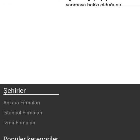
yapmaya hakkı olduğunu
düşünüyoruz...
Şehirler
Ankara Firmaları
İstanbul Firmaları
İzmir Firmaları
Popüler kategoriler