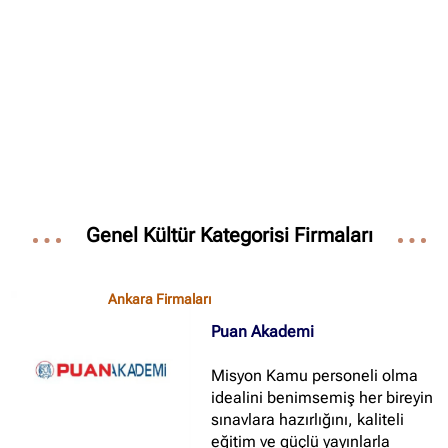
✖
Site içi arama
🔍
İçerik grupları
Genel Kültür Kategorisi Firmaları
Ankara Firmaları
(672)
İstanbul Firmaları
(388)
Ankara Firmaları
İzmir Firmaları
(178)
Puan Akademi
Misyon Kamu personeli olma
idealini benimsemiş her bireyin
sınavlara hazırlığını, kaliteli
eğitim ve güçlü yayınlarla