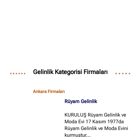
✖
Site içi arama
🔍
İçerik grupları
Ankara Firmaları
(672)
Gelinlik Kategorisi Firmaları
İstanbul Firmaları
(388)
İzmir Firmaları
(178)
Ankara Firmaları
Rüyam Gelinlik
KURULUŞ Rüyam Gelinlik ve
Moda Evi 17 Kasım 1977da
Rüyam Gelinlik ve Moda Evini
kurmuştur...