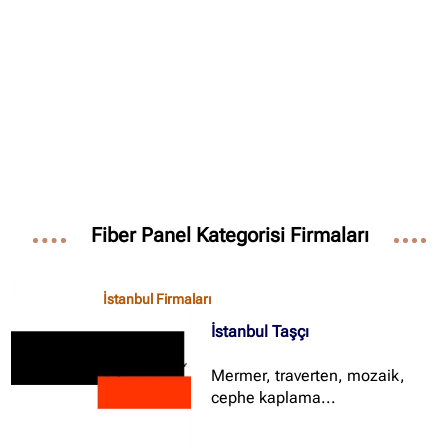
✖
Site içi arama
🔍
İçerik grupları
Ankara Firmaları
(672)
Fiber Panel Kategorisi Firmaları
İstanbul Firmaları
(388)
İzmir Firmaları
(178)
İstanbul Firmaları
İstanbul Taşçı
Mermer, traverten, mozaik,
cephe kaplama...