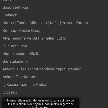
Saso Sertifikası
Linktech
Kartuş | Toner | Mürekkep | Kağıt | Yazıcı - Kartonx
Kromaş - Rösler Group
Alya Tercüme Ve Dil Hizmetleri Ltd Şti
Düğün Salonu
Alaturkasound Müzik
Sanatakademi
Ankara ısı Tesisat Mühendislik Yapı Sistemleri
Ankara Oto Kurtarma
İş Kazası Tazminat Avukatı
Otoçekici
Ankara Oto Kurtarıcı
İnternet sitemizdeki deneyimlerinizi arttırabilmek ve
kişiselleştirilmiş deneyim sunabilmek için çerezler
Ünsoy Nakliyat Depolama
kullanıyoruz.