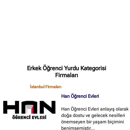
✖
Site içi arama
🔍
Erkek Öğrenci Yurdu Kategorisi
Firmaları
İçerik grupları
İstanbul Firmaları
Han Öğrenci Evleri
Ankara Firmaları
(672)
İstanbul Firmaları
(388)
Han Öğrenci Evleri anlayış olarak
İzmir Firmaları
(178)
doğa dostu ve gelecek nesilleri
önemseyen bir yaşam biçimini
benimsemiştir...