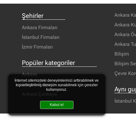
Şehirler
Ankara Ka
Ankara Kı
Ankara Firmaları
Ankara Öv
İstanbul Firmaları
Ankara T
İzmir Firmaları
Bilişim
Popüler kategoriler
Bilişim S
Çevre Ko
Ankara
İnternet sitemizdeki deneyimlerinizi arttırabilmek ve
Ankara Balgat
kişiselleştirilmiş deneyim sunabilmek için çerezler
Aynı gu
kullanıyoruz.
Ankara Çankaya
İstanbul K
Kabul et