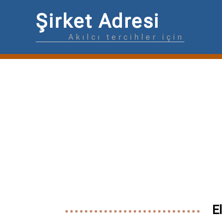
Şirket Adresi
Akılcı tercihler için
E