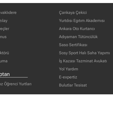
vaklıdere
Çankaya Çekici
zılay
Yurtdısı Egıtım Akademısı
eçler
Ankara Oto Kurtarıcı
unus
Adıyaman Tütüncülük
Saso Sertifikası
ektörü
Sosy Sport Halı Saha Yapımı
ruma
İş Kazası Tazminat Avukatı
Yol Yardım
ptan
E-expertiz
ız Öğrenci Yurtları
Bulutlar Tesisat