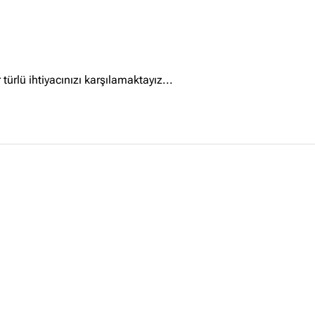
İçerik grupları
Ankara Firmaları
(672)
türlü ihtiyacınızı karşılamaktayız...
İstanbul Firmaları
(388)
İzmir Firmaları
(178)