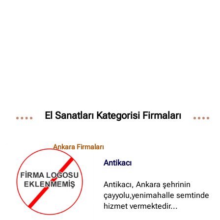
✖
Site içi arama
🔍
İçerik grupları
Ankara Firmaları
(672)
El Sanatları Kategorisi Firmaları
İstanbul Firmaları
(388)
İzmir Firmaları
(178)
Ankara Firmaları
Antikacı
Antikacı, Ankara şehrinin
çayyolu,yenimahalle semtinde
hizmet vermektedir...