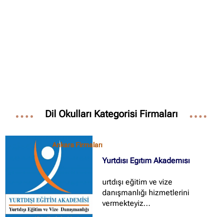
✖
Site içi arama
🔍
İçerik grupları
Dil Okulları Kategorisi Firmaları
Ankara Firmaları
(672)
İstanbul Firmaları
(388)
Ankara Firmaları
İzmir Firmaları
(178)
Yurtdısı Egıtım Akademısı
urtdışı eğitim ve vize
danışmanlığı hizmetlerini
vermekteyiz...