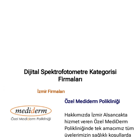
✖
Site içi arama
🔍
İçerik grupları
Ankara Firmaları
(672)
Dijital Spektrofotometre Kategorisi
İstanbul Firmaları
(388)
Firmaları
İzmir Firmaları
(178)
İzmir Firmaları
Özel Mediderm Polikliniği
Hakkımızda İzmir Alsancakta
hizmet veren Özel MediDerm
Polikliniğinde tek amacımız tüm
üyelerimizin sağlıklı koşullarda