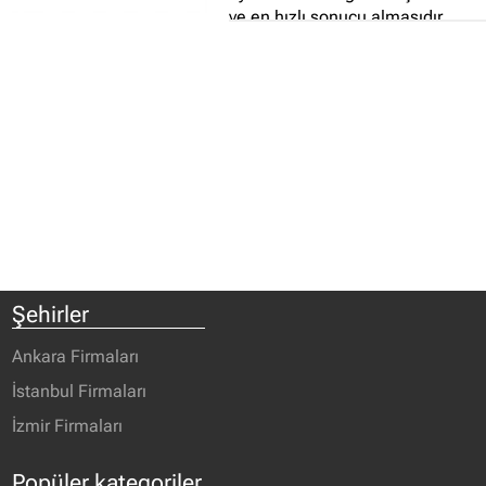
ve en hızlı sonucu almasıdır...
Şehirler
Ankara Firmaları
İstanbul Firmaları
İzmir Firmaları
Popüler kategoriler