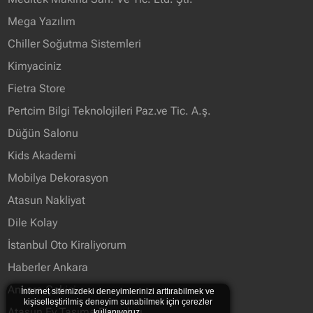
Mega Yazılım
Chiller Soğutma Sistemleri
Kimyaciniz
Fietra Store
Pertcim Bilgi Teknolojileri Paz.ve Tic. A.ş.
Düğün Salonu
Kids Akademi
Mobilya Dekorasyon
Atasun Nakliyat
Dile Kolay
İstanbul Oto Kiraliyorum
Haberler Ankara
Ankara Çekici
İnternet sitemizdeki deneyimlerinizi arttırabilmek ve
kişiselleştirilmiş deneyim sunabilmek için çerezler
Atasun Ev Taşıma Firmaları
kullanıyoruz.