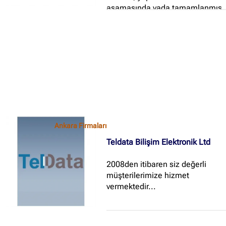
aşamasında yada tamamlanmış
olan, okulları, hastane ve
aklınıza gelebilecek her türlü
büyük tesisleri modern
teknolojiyle donatarak, yaşamı
daha keyifli hale getirmektir...
Ankara Firmaları
Teldata Bilişim Elektronik Ltd
2008den itibaren siz değerli
müşterilerimize hizmet
vermektedir...