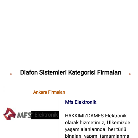
✖
Site içi arama
🔍
Diafon Sistemleri Kategorisi Firmaları
İçerik grupları
Ankara Firmaları
(672)
Ankara Firmaları
İstanbul Firmaları
(388)
Mfs Elektronik
İzmir Firmaları
(178)
HAKKIMIZDAMFS Elektronik
olarak hizmetimiz, Ülkemizde
yaşam alanlarında, her türlü
binaları, yapımı tamamlanma