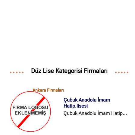
✖
Site içi arama
🔍
İçerik grupları
Ankara Firmaları
(672)
Düz Lise Kategorisi Firmaları
İstanbul Firmaları
(388)
İzmir Firmaları
(178)
Ankara Firmaları
Çubuk Anadolu İmam
Hatip.lisesi
Çubuk Anadolu İmam Hatip...