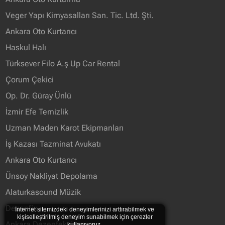
Veger Yapı Kimyasalları San. Tic. Ltd. Şti.
Ankara Oto Kurtarıcı
Haskul Halı
Türksever Filo A.ş Up Car Rental
Çorum Çekici
Op. Dr. Güray Ünlü
İzmir Efe Temizlik
Uzman Maden Karot Ekipmanları
İş Kazası Tazminat Avukatı
Ankara Oto Kurtarıcı
Ünsoy Nakliyat Depolama
Alaturkasound Müzik
Dezenfix
İnternet sitemizdeki deneyimlerinizi arttırabilmek ve
kişiselleştirilmiş deneyim sunabilmek için çerezler
Ankara Dezenfeksiyon
kullanıyoruz.