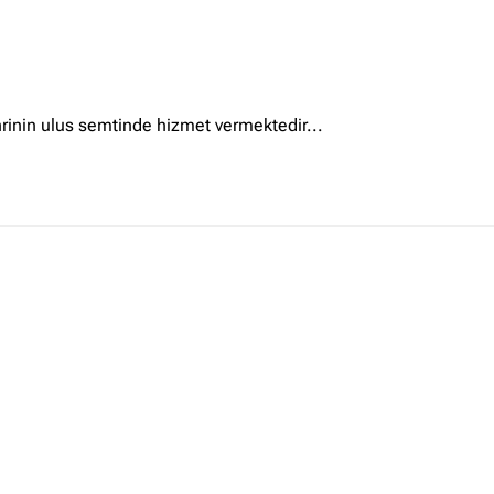
İçerik grupları
Ankara Firmaları
(672)
inin ulus semtinde hizmet vermektedir...
İstanbul Firmaları
(388)
İzmir Firmaları
(178)