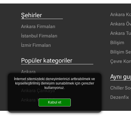
Şehirler
Ankara Kı
Ankara Öv
Ankara Firmaları
Ankara T
İstanbul Firmaları
Bilişim
İzmir Firmaları
Bilişim S
Popüler kategoriler
Çevre Ko
Ankara
Aynı gu
İnternet sitemizdeki deneyimlerinizi arttırabilmek ve
Ankara Balgat
kişiselleştirilmiş deneyim sunabilmek için çerezler
Chiller S
kullanıyoruz.
Ankara Çankaya
Dezenfix
Ankara Kavaklıdere
Kabul et