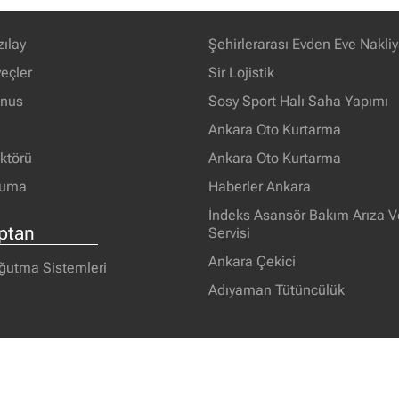
zılay
Şehirlerarası Evden Eve Nakliy
eçler
Sir Lojistik
unus
Sosy Sport Halı Saha Yapımı
Ankara Oto Kurtarma
ektörü
Ankara Oto Kurtarma
ruma
Haberler Ankara
İndeks Asansör Bakım Arıza V
ptan
Servisi
Ankara Çekici
oğutma Sistemleri
Adıyaman Tütüncülük