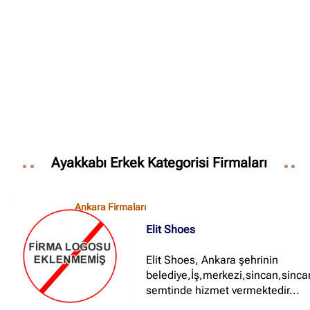
✖
Site içi arama
🔍
İçerik grupları
Ayakkabı Erkek Kategorisi Firmaları
Ankara Firmaları
(672)
İstanbul Firmaları
(388)
Ankara Firmaları
İzmir Firmaları
(178)
Elit Shoes
Elit Shoes, Ankara şehrinin
belediye,İş,merkezi,sincan,sinca
semtinde hizmet vermektedir...