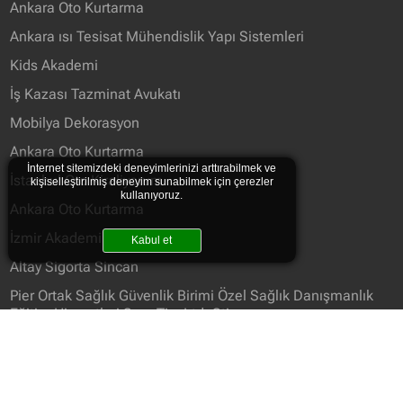
Ankara Oto Kurtarma
Ankara ısı Tesisat Mühendislik Yapı Sistemleri
Kids Akademi
İş Kazası Tazminat Avukatı
Mobilya Dekorasyon
Ankara Oto Kurtarma
İnternet sitemizdeki deneyimlerinizi arttırabilmek ve
İstanbul Oto Kiraliyorum
kişiselleştirilmiş deneyim sunabilmek için çerezler
kullanıyoruz.
Ankara Oto Kurtarma
İzmir Akademi Diş
Kabul et
Altay Sigorta Sincan
Pier Ortak Sağlık Güvenlik Birimi Özel Sağlık Danışmanlık
Eğitim Hizmetleri San. Tic. Ltd. Şti