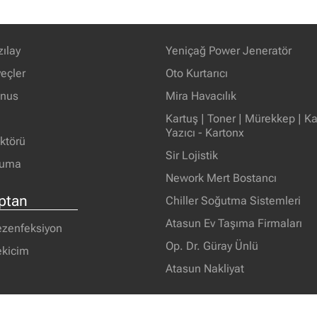
zılay
Yeniçağ Power Jeneratör
eçler
Oto Kurtarıcı
unus
Mira Havacılık
Kartuş | Toner | Mürekkep | Kağ
Yazıcı - Kartonx
ektörü
Sir Lojistik
ruma
Nework Mert Bostancı
ptan
Chiller Soğutma Sistemleri
Atasun Ev Taşıma Firmaları
ezenfeksiyon
Op. Dr. Güray Ünlü
ekicim
Atasun Nakliyat