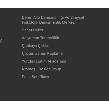
Deren Aile Danışmanlığı Ve Bireysel
Psikolojik Danışmanlık Merkezi
Sanat Dekor
Adıyaman Tütüncülük
ıt |
Çankaya Çekici
Çözüm Zemin Kaplama
Yurtdısı Egıtım Akademısı
Kromaş - Rösler Group
Saso Sertifikası