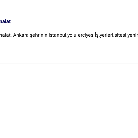
Ankara Firmaları
(672)
İstanbul Firmaları
(388)
malat
İzmir Firmaları
(178)
malat, Ankara şehrinin istanbul,yolu,erciyes,İş,yerleri,sitesi,y