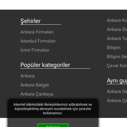
Şehirler
Ankara Kı
Ankara Öv
Ankara Firmaları
Ankara T
İstanbul Firmaları
Bilişim
İzmir Firmaları
Bilişim S
Popüler kategoriler
Çevre Ko
Ankara
Aynı gu
Ankara Balgat
Ankara D
Ankara Çankaya
Ankara Ç
Ankara Kavaklıdere
İnternet sitemizdeki deneyimlerinizi arttırabilmek ve
kişiselleştirilmiş deneyim sunabilmek için çerezler
kullanıyoruz.