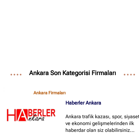
✖
Site içi arama
🔍
İçerik grupları
Ankara Son Kategorisi Firmaları
Ankara Firmaları
(672)
İstanbul Firmaları
(388)
Ankara Firmaları
İzmir Firmaları
(178)
Haberler Ankara
Ankara trafik kazası, spor, siyase
ve ekonomi gelişmelerinden ilk
haberdar olan siz olabilirsiniz...