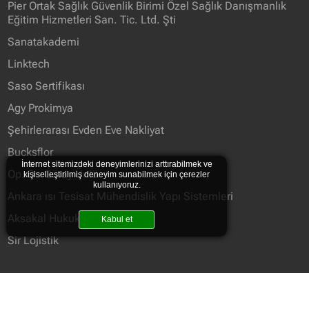
Pier Ortak Sağlık Güvenlik Birimi Özel Sağlık Danışmanlık
Eğitim Hizmetleri San. Tic. Ltd. Şti
Sanatakademi
Linktech
Saso Sertifikası
Agy Prokimya
Şehirlerarası Evden Eve Nakliyat
Bucksflor
İnternet sitemizdeki deneyimlerinizi arttırabilmek ve
Op. Dr. Güray Ünlü
kişiselleştirilmiş deneyim sunabilmek için çerezler
kullanıyoruz.
Ankara ısı Tesisat Mühendislik Yapı Sistemleri
Aksakal Hukuk Bürosu
Kabul et
Sir Lojistik