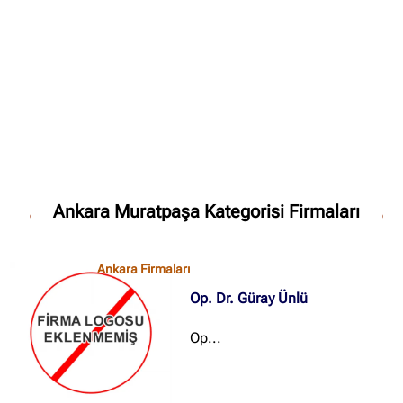
✖
Site içi arama
🔍
İçerik grupları
Ankara Muratpaşa Kategorisi Firmaları
Ankara Firmaları
(672)
İstanbul Firmaları
(388)
Ankara Firmaları
İzmir Firmaları
(178)
Op. Dr. Güray Ünlü
Op...