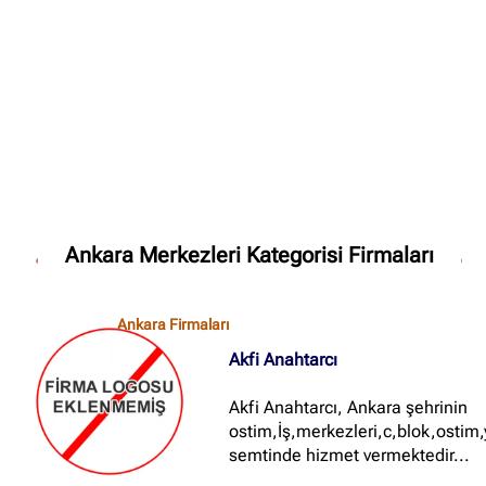
✖
Site içi arama
🔍
İçerik grupları
Ankara Firmaları
(672)
Ankara Merkezleri Kategorisi Firmaları
İstanbul Firmaları
(388)
İzmir Firmaları
(178)
Ankara Firmaları
Akfi Anahtarcı
Akfi Anahtarcı, Ankara şehrinin
ostim,İş,merkezleri,c,blok,ostim
semtinde hizmet vermektedir...