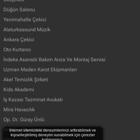
Düğün Salonu
Yenimahalle Çekici
Alaturkasound Müzik
Ankara Çekici
Oto Kurtarıcı
İndeks Asansör Bakım Arıza Ve Montaj Servisi
Uzman Maden Karot Ekipmanları
Akel Temizlik Şirketi
Kids Akademi
İş Kazası Tazminat Avukatı
Mira Havacılık
Op. Dr. Güray Ünlü
Mobilya Dekorasyon
İnternet sitemizdeki deneyimlerinizi arttırabilmek ve
kişiselleştirilmiş deneyim sunabilmek için çerezler
Haskul Halı
kullanıyoruz.