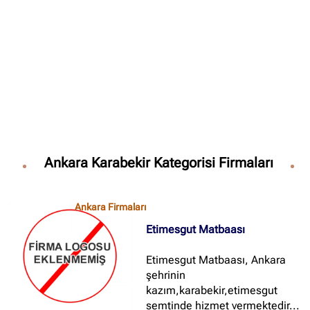
✖
Site içi arama
🔍
İçerik grupları
Ankara Firmaları
(672)
Ankara Karabekir Kategorisi Firmaları
İstanbul Firmaları
(388)
İzmir Firmaları
(178)
Ankara Firmaları
Etimesgut Matbaası
Etimesgut Matbaası, Ankara
şehrinin
kazım,karabekir,etimesgut
semtinde hizmet vermektedir...