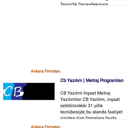
🔍
Temizlik Dezenfeksiyon
Hizmetimiz; Ortam
Dezenfeksiyonu çalışmalarımızın
İçerik grupları
farkı, ULV sisteminin yanı sıra, 5
maddelik (hem bakteri azaltma
Ankara Firmaları
(672)
hemde mikroorganizmaların yok
İstanbul Firmaları
(388)
edilmesi) kompleks temizlik ve
dezenfeksiyon sistemlerinin
İzmir Firmaları
(178)
kullanılmasıdır...
Ankara Firmaları
Cb Yazılım | Metraj Programları
CB Yazılım İnşaat Metraj
Yazılımları CB Yazılım, inşaat
sektöründeki 31 yıllık
tecrübesiyle,bu alanda faaliyet
yürüten tüm firmalara fayda
sağlamayı amaç edinerek 2009
Ankara Firmaları