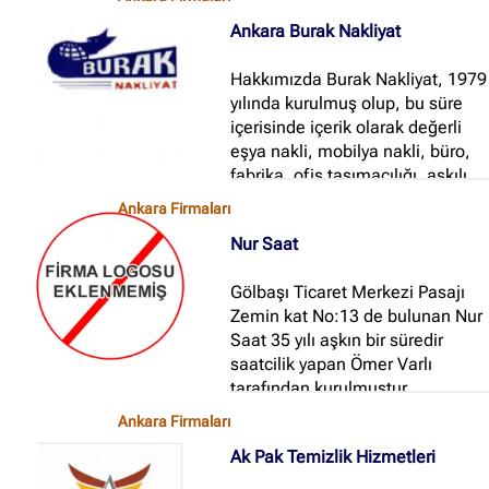
yılında kurulmuştur...
Ankara Burak Nakliyat
Hakkımızda Burak Nakliyat, 1979
yılında kurulmuş olup, bu süre
içerisinde içerik olarak değerli
eşya nakli, mobilya nakli, büro,
fabrika, ofis taşımacılığı, askılı
tekstil taşımacılığında hizmet
Ankara Firmaları
vermiş ve konusunda taşımacılık
Nur Saat
sektöründe belli bir trende
ulaşmıştır...
Gölbaşı Ticaret Merkezi Pasajı
Zemin kat No:13 de bulunan Nur
Saat 35 yılı aşkın bir süredir
saatcilik yapan Ömer Varlı
tarafından kurulmuştur...
Ankara Firmaları
Ak Pak Temizlik Hizmetleri