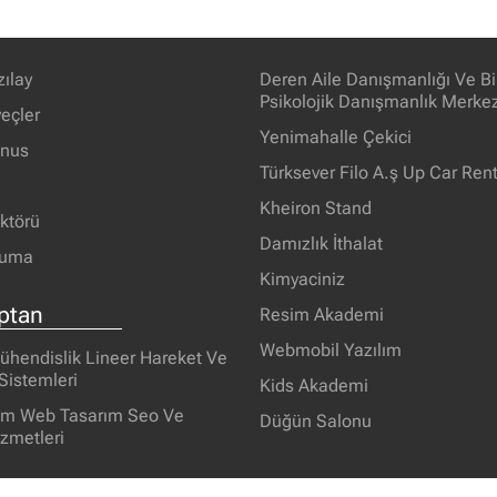
zılay
Deren Aile Danışmanlığı Ve Bi
Psikolojik Danışmanlık Merkez
eçler
Yenimahalle Çekici
unus
Türksever Filo A.ş Up Car Rent
Kheiron Stand
ektörü
Damızlık İthalat
ruma
Kimyaciniz
ptan
Resim Akademi
Webmobil Yazılım
ühendislik Lineer Hareket Ve
Sistemleri
Kids Akademi
im Web Tasarım Seo Ve
Düğün Salonu
izmetleri