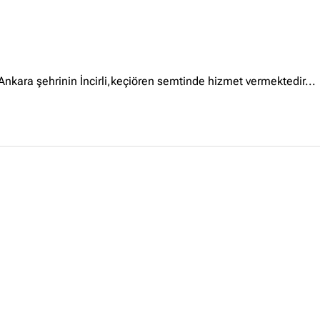
Ankara Firmaları
(672)
İstanbul Firmaları
(388)
İzmir Firmaları
(178)
Ankara şehrinin İncirli,keçiören semtinde hizmet vermektedir...