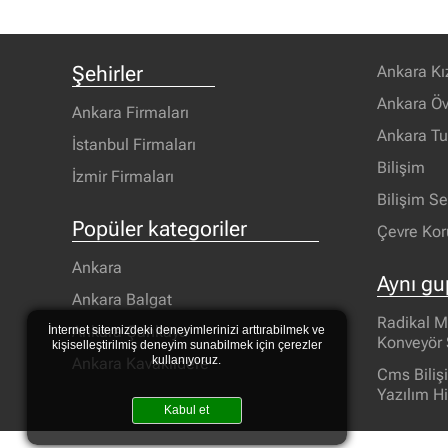
Şehirler
Ankara Kı
Ankara Öv
Ankara Firmaları
Ankara T
İstanbul Firmaları
Bilişim
İzmir Firmaları
Bilişim S
Popüler kategoriler
Çevre Ko
Ankara
Aynı gu
Ankara Balgat
Radikal M
Ankara Çankaya
İnternet sitemizdeki deneyimlerinizi arttırabilmek ve
Konveyör 
kişiselleştirilmiş deneyim sunabilmek için çerezler
kullanıyoruz.
Ankara Kavaklıdere
Cms Biliş
Yazılım H
Kabul et