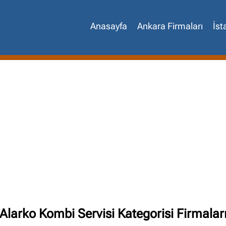
Anasayfa
Ankara Firmaları
İst
Site içi arama
🔍
Alarko Kombi Servisi Kategorisi Firmalar
İçerik grupları