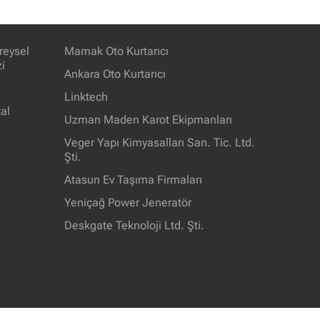
reysel
Mamak Oto Kurtarıcı
i
Ankara Oto Kurtarıcı
Linktech
al
Uzman Maden Karot Ekipmanları
Veger Yapı Kimyasalları San. Tic. Ltd.
Şti.
Atasun Ev Taşıma Firmaları
Yeniçağ Power Jeneratör
Deskgate Teknoloji Ltd. Şti.