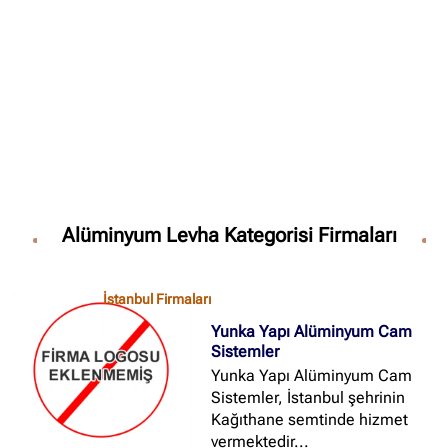
✖
Site içi arama
🔍
İçerik grupları
Ankara Firmaları
(672)
Alüminyum Levha Kategorisi Firmaları
İstanbul Firmaları
(388)
İzmir Firmaları
(178)
İstanbul Firmaları
Yunka Yapı Alüminyum Cam
Sistemler
Yunka Yapı Alüminyum Cam
Sistemler, İstanbul şehrinin
Kağıthane semtinde hizmet
vermektedir...