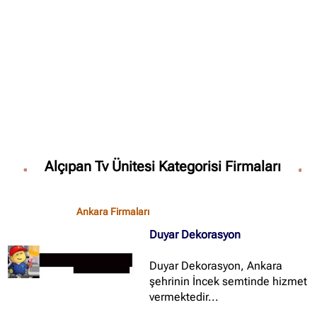
✖
Site içi arama
🔍
İçerik grupları
Ankara Firmaları
(672)
Alçıpan Tv Ünitesi Kategorisi Firmaları
İstanbul Firmaları
(388)
İzmir Firmaları
(178)
Ankara Firmaları
Duyar Dekorasyon
Duyar Dekorasyon, Ankara
şehrinin İncek semtinde hizmet
vermektedir...