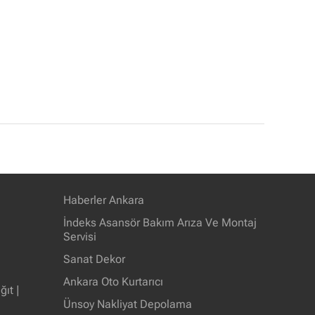
Haberler Ankara
İndeks Asansör Bakım Arıza Ve Montaj
Servisi
Sanat Dekor
Ankara Oto Kurtarıcı
ıt |
Ünsoy Nakliyat Depolama