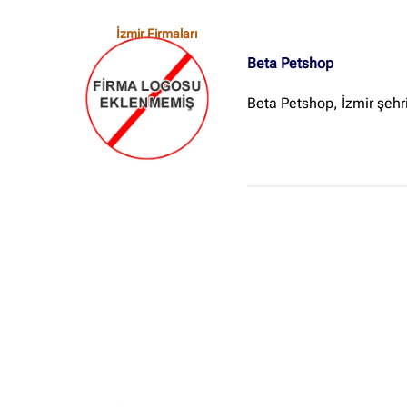
İzmir Firmaları
Beta Petshop
Beta Petshop, İzmir şeh