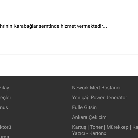
hrinin Karabağlar semtinde hizmet vermektedir...
zılay
Nework Mert Bostancı
eçler
Yeniçağ Power Jeneratör
unus
Fulle Gitsin
Ankara Çekicim
ektörü
Kartuş | Toner | Mürekkep | Kağ
Yazıcı - Kartonx
ruma