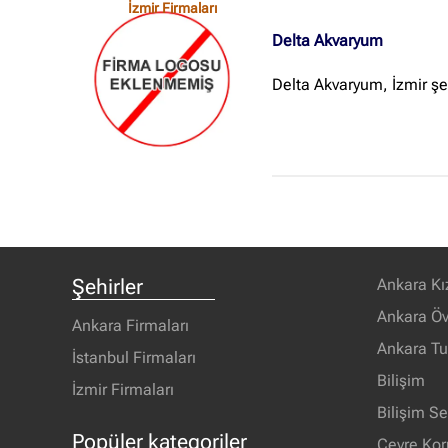
İzmir Firmaları
Delta Akvaryum
Delta Akvaryum, İzmir şe
Şehirler
Ankara Kı
Ankara Öv
Ankara Firmaları
Ankara T
İstanbul Firmaları
Bilişim
İzmir Firmaları
Bilişim S
Popüler kategoriler
Çevre Ko