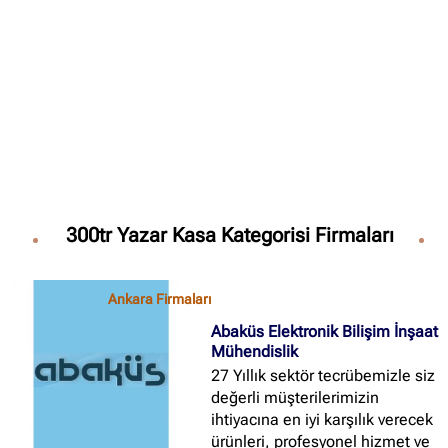
✖
Site içi arama
🔍
İçerik grupları
Ankara Firmaları
(672)
300tr Yazar Kasa Kategorisi Firmaları
İstanbul Firmaları
(388)
İzmir Firmaları
(178)
Ankara Firmaları
Abaküs Elektronik Bilişim İnşaat
Mühendislik
27 Yıllık sektör tecrübemizle siz
değerli müşterilerimizin
ihtiyacına en iyi karşılık verecek
ürünleri, profesyonel hizmet ve