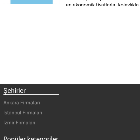
en ekonomik fiyatlarla, kolaylıkla
ulaşabilecekleri şekilde sunmak,
tüm iş ortaklarımızla katma
değer yaratan, müşteri odaklı
işler yapıyoruz...
Şehirler
Ankara Firmaları
İstanbul Firmaları
İzmir Firmaları
Popüler kategoriler