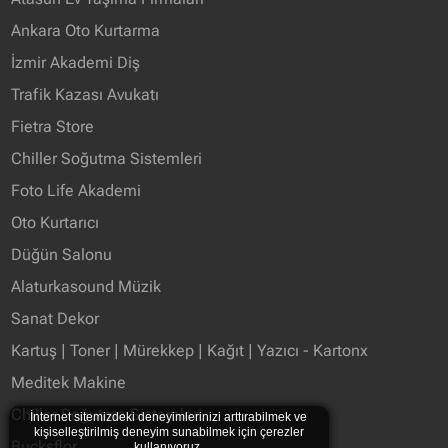
Ankara Oto Kurtarma
İzmir Akademi Diş
Trafik Kazası Avukatı
Fietra Store
Chiller Soğutma Sistemleri
Foto Life Akademi
Oto Kurtarıcı
Düğün Salonu
Alaturkasound Müzik
Sanat Dekor
Kartuş | Toner | Mürekkep | Kağıt | Yazıcı - Kartonx
Meditek Makine
Chiller Soğutma Sistemleri
İnternet sitemizdeki deneyimlerinizi arttırabilmek ve
kişiselleştirilmiş deneyim sunabilmek için çerezler
Bucksflor
kullanıyoruz.