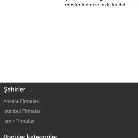
müşterilerimize hızlı, kaliteli,
ekonomik hizmet sağlama
çabası çerisindedir...
Şehirler
Ankara Firmaları
İstanbul Firmaları
İzmir Firmaları
Popüler kategoriler