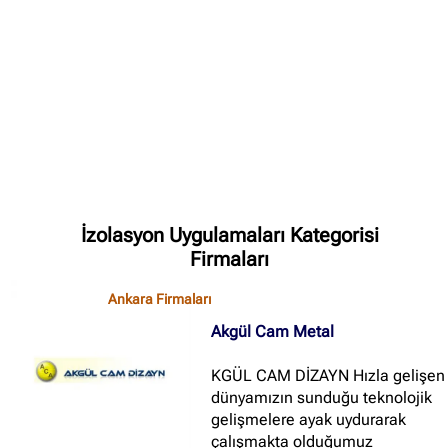
✖
Site içi arama
🔍
İçerik grupları
Ankara Firmaları
(672)
İzolasyon Uygulamaları Kategorisi
İstanbul Firmaları
(388)
Firmaları
İzmir Firmaları
(178)
Ankara Firmaları
Akgül Cam Metal
KGÜL CAM DİZAYN Hızla gelişen
dünyamızın sunduğu teknolojik
gelişmelere ayak uydurarak
çalışmakta olduğumuz