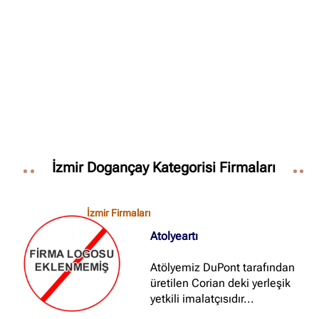
✖
Site içi arama
🔍
İçerik grupları
Ankara Firmaları
(672)
İzmir Dogançay Kategorisi Firmaları
İstanbul Firmaları
(388)
İzmir Firmaları
(178)
İzmir Firmaları
Atolyeartı
Atölyemiz DuPont tarafından
üretilen Corian deki yerleşik
yetkili imalatçısıdır...