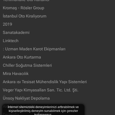
Kromaş - Rösler Group
İstanbul Oto Kiraliyorum
2019
Sanatakademi
Linktech
: Uzman Maden Karot Ekipmanları
Ankara Oto Kurtarma
Chiller Soğutma Sistemleri
Mira Havacılık
Ankara ısı Tesisat Mühendislik Yapı Sistemleri
Veger Yapı Kimyasalları San. Tic. Ltd. Şti.
Ünsoy Nakliyat Depolama
Aksakal Hukuk Bürosu
İnternet sitemizdeki deneyimlerinizi arttırabilmek ve
kişiselleştirilmiş deneyim sunabilmek için çerezler
Dezenfix
kullanıyoruz.