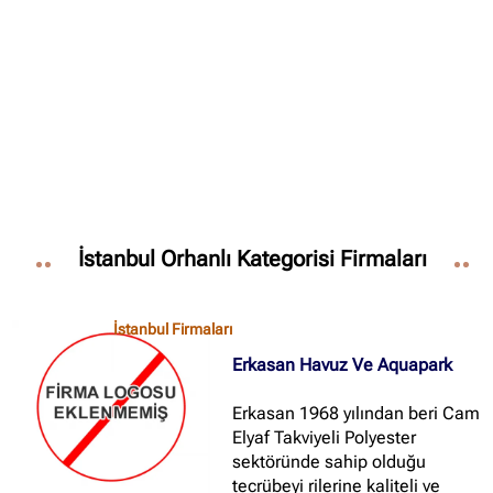
✖
Site içi arama
🔍
İçerik grupları
Ankara Firmaları
(672)
İstanbul Orhanlı Kategorisi Firmaları
İstanbul Firmaları
(388)
İzmir Firmaları
(178)
İstanbul Firmaları
Erkasan Havuz Ve Aquapark
Erkasan 1968 yılından beri Cam
Elyaf Takviyeli Polyester
sektöründe sahip olduğu
tecrübeyi rilerine kaliteli ve