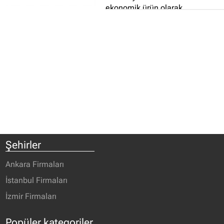
ekonomik ürün olarak
sunmaktadır...
Şehirler
Ankara Firmaları
İstanbul Firmaları
İzmir Firmaları
Popüler kategoriler