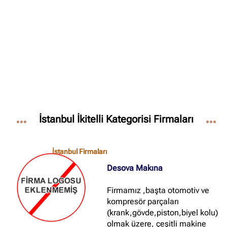
✖
Site içi arama
🔍
İçerik grupları
İstanbul İkitelli Kategorisi Firmaları
Ankara Firmaları
(672)
İstanbul Firmaları
(388)
İstanbul Firmaları
İzmir Firmaları
(178)
Desova Makına
Firmamız ,başta otomotiv ve
kompresör parçaları
(krank,gövde,piston,biyel kolu)
olmak üzere, çeşitli makine