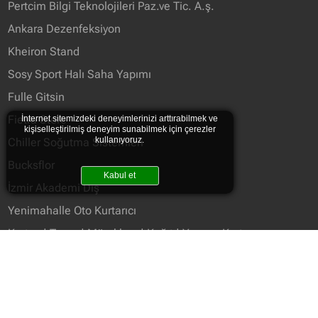
Pertcim Bilgi Teknolojileri Paz.ve Tic. A.ş.
Ankara Dezenfeksiyon
Kheiron Stand
Sosy Sport Halı Saha Yapımı
Fulle Gitsin
Fietra Store
İnternet sitemizdeki deneyimlerinizi arttırabilmek ve
kişiselleştirilmiş deneyim sunabilmek için çerezler
kullanıyoruz.
Chiller Soğutma Sistemleri
Bucksflor
Kabul et
İzmir Akademi Diş
Yenimahalle Oto Kurtarıcı
Kartuş | Toner | Mürekkep | Kağıt | Yazıcı - Kartonx