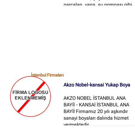
parçaları, vana, su pompası gibi
çeşitli sanayi sektörlerine çelik,
pik ve sfero döküm işlemelerini
yapmaktadır...
İstanbul Firmaları
Akzo Nobel-kansai Yukap Boya
AKZO NOBEL İSTANBUL ANA
BAYİİ - KANSAİ İSTANBUL ANA
BAYİİ Firmamız 20 yılı aşkındır
sanayi boyaları dalında hizmet
vermektedir...