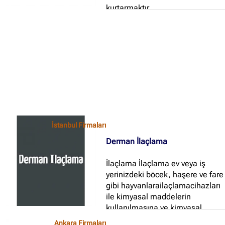
kurtarmaktır...
✖
Site içi arama
🔍
İçerik grupları
İstanbul Firmaları
Ankara Firmaları
(672)
Derman İlaçlama
İstanbul Firmaları
(388)
İlaçlama İlaçlama ev veya iş
İzmir Firmaları
(178)
yerinizdeki böcek, haşere ve fare
gibi hayvanlarailaçlamacihazları
ile kimyasal maddelerin
kullanılmasına ve kimyasal
maddeler sonucunda sizleri
Ankara Firmaları