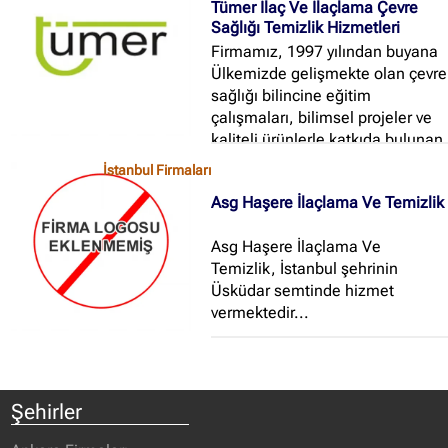
Tümer İlaç Ve İlaçlama Çevre
Sağlığı Temizlik Hizmetleri
Firmamız, 1997 yılından buyana
Ülkemizde gelişmekte olan çevre
sağlığı bilincine eğitim
çalışmaları, bilimsel projeler ve
kaliteli ürünlerle katkıda bulunan
ve Çevre Sağlığı Haşere Kontrol
İstanbul Firmaları
alanında Proje Geliştirme, Ürün
Asg Haşere İlaçlama Ve Temizlik
Tedariği, Teorik ve Saha
Eğitimleri üzerine Türkiye ve
Asg Haşere İlaçlama Ve
KKTCde profosyonel hizmet
Temizlik, İstanbul şehrinin
sunmakta olan Envirotek Çevre
Üsküdar semtinde hizmet
Sağlığı Teknik Eğitim ve Kimyevi
vermektedir...
Maddeler San...
Şehirler