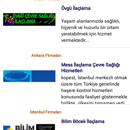
rahatsız eden tüm böcek ve
Övgü İlaçlama
haşereleri yok etmeye denilir...
Yaşam alanlarınızda sağlıklı,
hijyenik ve huzurlu bir ortam
yaratabilmek için hizmet
vermektedir...
Ankara Firmaları
Mess İlaçlama Çevre Sağlığı
Hizmetleri
kopest, İstanbul merkezli olmak
üzere tüm Türkiye genelinde
haşere kontrol hizmetleri
konusunda faaliyet göstermekle
birlikte, ülkesini tamamen yerli
sermaye ile kurulup, yurtdışında
İstanbul Firmaları
Irak ( Erbil ), Rusya ( Novosibirsk )
Bilim Böcek İlaçlama
ülkelerinde kendi sektöründe
temsil eden ilk ve tek Türk