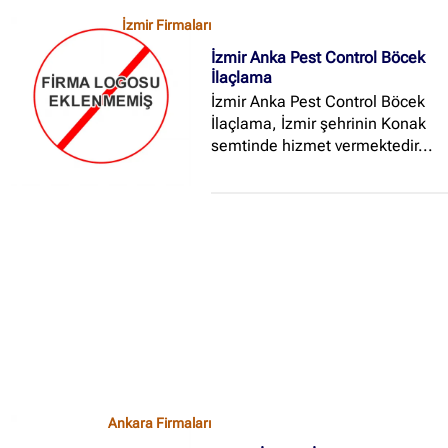
firma olarak 2015 yılında İzmir
İzmir Firmaları
belgelerini de alarak
İzmir Anka Pest Control Böcek
hizmetlerimizin halk ve çevre
İlaçlama
sağlığını korumaya yönelik
İzmir Anka Pest Control Böcek
tutumumuzu daha da öne
İlaçlama, İzmir şehrinin Konak
çıkardık ve yasalara uygun
semtinde hizmet vermektedir...
hizmet veren böcek ilaçlama
firmalarından olduk...
Ankara Firmaları