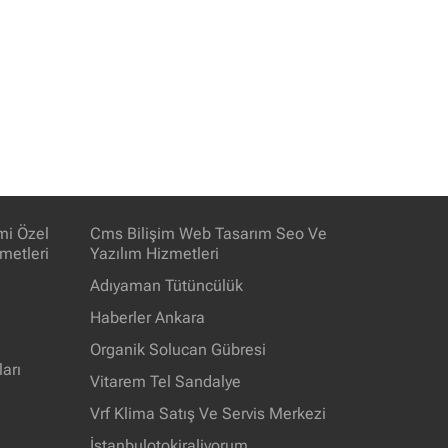
imi Özel
Cms Bilişim Web Tasarım Seo Ve
metleri
Yazılım Hizmetleri
Adıyaman Tütüncülük
Haberler Ankara
Organik Solucan Gübresi
arı
Vitarem Tel Sandalye
Vrf Klima Satış Ve Servis Merkezi
İstanbulotokiraliyorum