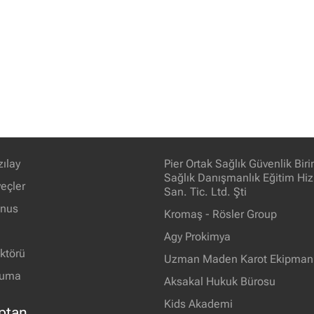
zılay
Pier Ortak Sağlık Güvenlik Bir
Sağlık Danışmanlık Eğitim Hiz
eçler
San. Tic. Ltd. Şti
unus
Kromaş - Rösler Group
Agy Prokimya
ektörü
Uzman Maden Karot Ekipmanl
ruma
Aksakal Hukuk Bürosu
Kids Akademi
ptan