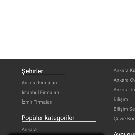
Şehirler
Ankara Kı
Ankara Öv
Ankara Firmaları
Ankara T
İstanbul Firmaları
Bilişim
İzmir Firmaları
Bilişim S
Popüler kategoriler
Çevre Ko
Ankara
Aynı gu