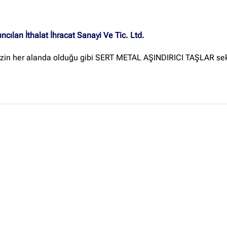
Site içi arama
ıcıları İthalat İhracat Sanayi Ve Tic. Ltd.
in her alanda olduğu gibi SERT METAL AŞINDIRICI TAŞLAR sekt
🔍
İçerik grupları
Ankara Firmaları
(672)
İstanbul Firmaları
(388)
İzmir Firmaları
(178)