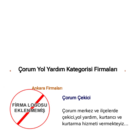
✖
Site içi arama
🔍
İçerik grupları
Ankara Firmaları
(672)
Çorum Yol Yardım Kategorisi Firmaları
İstanbul Firmaları
(388)
İzmir Firmaları
(178)
Ankara Firmaları
Çorum Çekici
Çorum merkez ve ilçelerde
çekici,yol yardım, kurtarıcı ve
kurtarma hizmeti vermekteyiz...