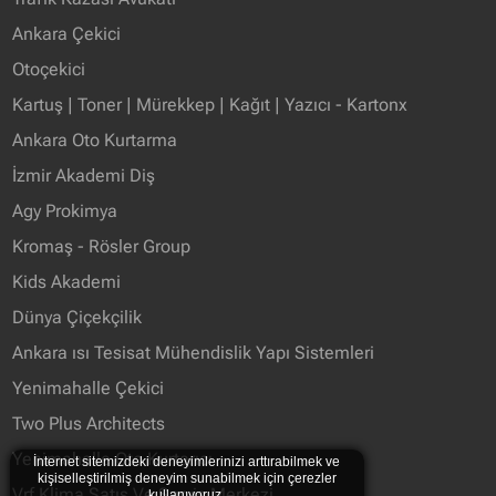
Ankara Çekici
Otoçekici
Kartuş | Toner | Mürekkep | Kağıt | Yazıcı - Kartonx
Ankara Oto Kurtarma
İzmir Akademi Diş
Agy Prokimya
Kromaş - Rösler Group
Kids Akademi
Dünya Çiçekçilik
Ankara ısı Tesisat Mühendislik Yapı Sistemleri
Yenimahalle Çekici
Two Plus Architects
Yenimahalle Oto Kurtarıcı
İnternet sitemizdeki deneyimlerinizi arttırabilmek ve
kişiselleştirilmiş deneyim sunabilmek için çerezler
Vrf Klima Satış Ve Servis Merkezi
kullanıyoruz.